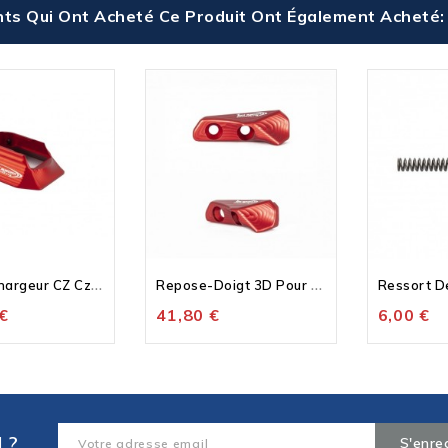
nts Qui Ont Acheté Ce Produit Ont Également Acheté:
P
Uit De Chargeur CZ Czechmate
R
Epose-Doigt 3D Pour Tireur...
€
41,80 €
6,00 €
 ?