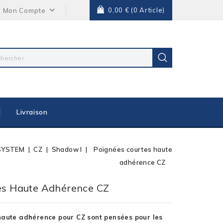
0,00 €
(0 Article)
Mon Compte
Livraison
SYSTEM
CZ
Shadow I
Poignées courtes haute
adhérence CZ
es Haute Adhérence CZ
haute adhérence pour CZ sont pensées pour les