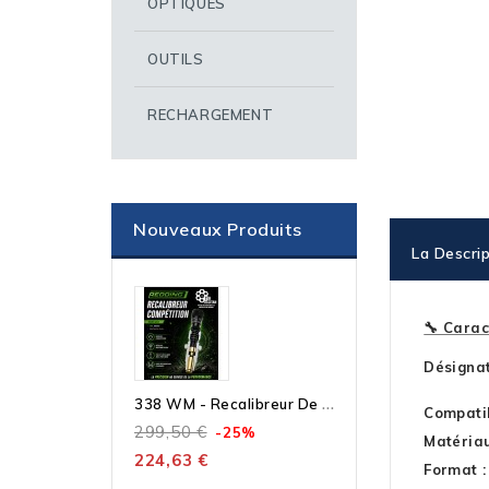
OPTIQUES
OUTILS
RECHARGEMENT
Nouveaux Produits
La Descrip
🔧 Carac
Désignat
3
38 WM - Recalibreur De Collet Compétition – Outil Seul À Bushing Micrométrique
Compatib
299,50 €
-25%
Matéria
224,63 €
Format :