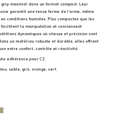
n grip maximal dans un format compact. Leur
ssive garantit une tenue ferme de l’arme, même
u en conditions humides. Plus compactes que les
 facilitent la manipulation et conviennent
étitions dynamiques où vitesse et précision sont
dans un matériau robuste et durable, elles offrent
on entre confort, contrôle et réactivité.
ute adhérence pour CZ.
leu, sable, gris, orange, vert.
esert