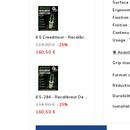
Surface 
Ergonomi
Fixation
Finition
Contenu 
6
.5 Creedmoor - Recalibreur De Collet Compétition – Outil Seul À Bushing Micrométrique
Usage : 
214,00 €
-25%
160,50 €
🎯 Avant
Grip max
Format c
Réductio
6
.5-284 - Recalibreur De Collet Compétition – Outil Seul À Bushing Micrométrique
Durabili
214,00 €
-25%
Installa
160,50 €