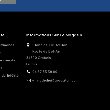
pte
Informations Sur Le Magasin
commande
Stand de Tir Occitan
Route de Bel-Air
r
34790 Grabels
re compte
France
es
04.67.55.59.00
 de fidélité
nathalie@tiroccitan.com