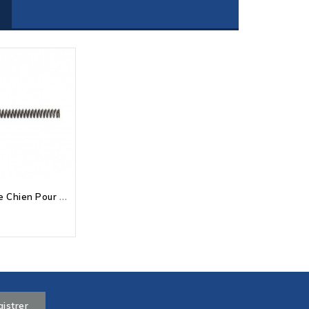
R
Essort De Chien Pour CZ