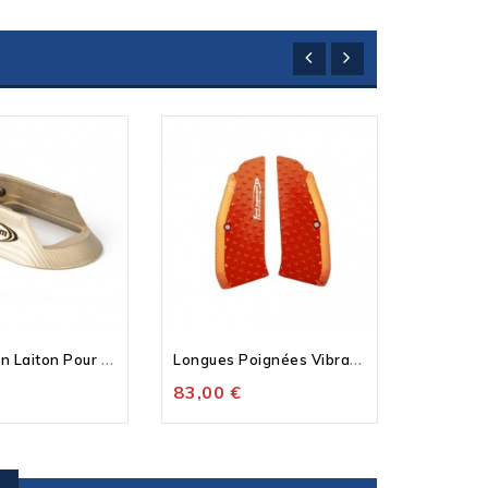
M
Ini Jupe En Laiton Pour CZ...
L
Ongues Poignées Vibram CZ
83,00 €
6,00 €