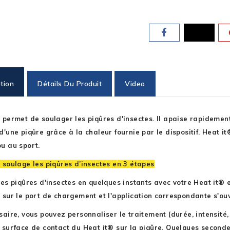
tion
Détails Du Produit
Video
 permet de soulager les piqûres d'insectes. Il apaise rapidemen
d'une piqûre grâce à la chaleur fournie par le dispositif. Heat 
u au sport.
 soulage les piqûres d’insectes en 3 étapes
les piqûres d'insectes en quelques instants avec votre Heat it® e
 sur le port de chargement et l'application correspondante s'ou
saire, vous pouvez personnaliser le traitement (durée, intensité,
 surface de contact du Heat it® sur la piqûre. Quelques secondes 