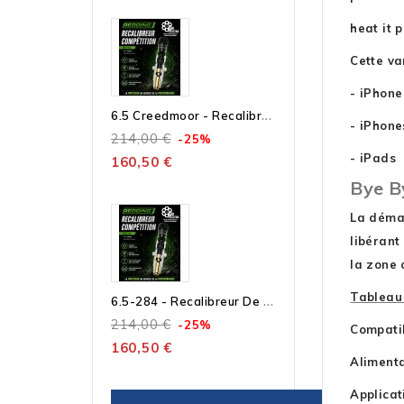
heat it 
Cette va
- iPhone
6
.5 Creedmoor - Recalibreur De Collet Compétition – Outil Seul À Bushing Micrométrique
- iPhone
214,00 €
-25%
- iPads
160,50 €
Bye B
La déman
libérant
la zone 
6
.5-284 - Recalibreur De Collet Compétition – Outil Seul À Bushing Micrométrique
Tableau 
214,00 €
-25%
Compati
160,50 €
Alimenta
Applicat