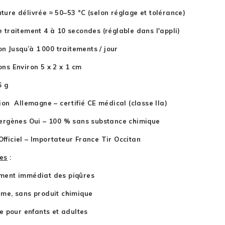
ure délivrée ≈ 50–53 °C (selon réglage et tolérance)
 traitement 4 à 10 secondes (réglable dans l'appli)
ion Jusqu’à 1 000 traitements / jour
ns Environ 5 x 2 x 1 cm
6 g
ion Allemagne – certifié CE médical (classe IIa)
ergènes Oui – 100 % sans substance chimique
Officiel – Importateur France Tir Occitan
es
:
ment immédiat des piqûres
me, sans produit chimique
le pour enfants et adultes