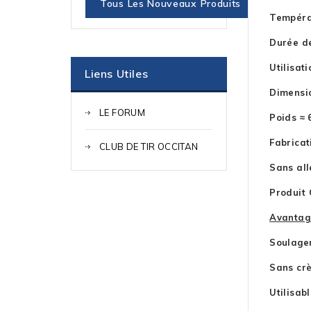
Tous Les Nouveaux Produits
Températ
Durée de
Utilisat
Liens Utiles
Dimensio
LE FORUM
Poids ≈ 
Fabricat
CLUB DE TIR OCCITAN
Sans all
Produit
Avantag
Soulage
Sans crè
Utilisab