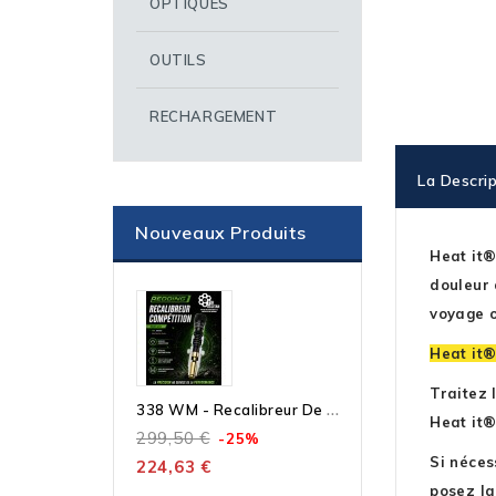
OPTIQUES
OUTILS
RECHARGEMENT
La Descrip
Nouveaux Produits
Heat it®
douleur 
voyage o
Heat it®
Traitez 
3
38 WM - Recalibreur De Collet Compétition – Outil Seul À Bushing Micrométrique
Heat it®
299,50 €
-25%
Si néces
224,63 €
posez la