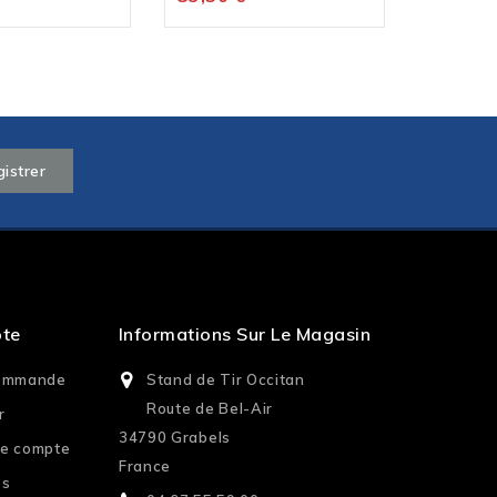
pte
Informations Sur Le Magasin
commande
Stand de Tir Occitan
Route de Bel-Air
r
34790 Grabels
re compte
France
es