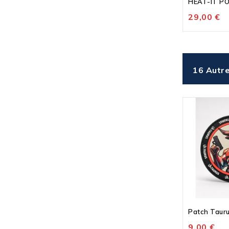
HEAT-IT P
29,00 €
16 Autre
Patch Tauru
9,00 €