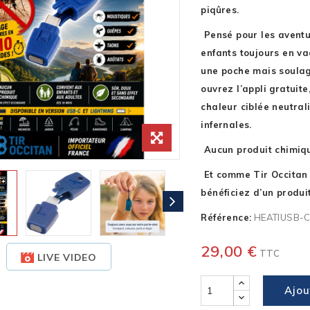
piqûres.
Pensé pour les aventu
enfants toujours en va
une poche mais soulag
ouvrez l’appli gratuite
chaleur ciblée neutral
infernales.
Aucun produit chimiqu
Et comme Tir Occitan e
bénéficiez d’un produit
Référence:
HEATIUSB-
29,00 €
TTC
LIVE VIDEO
Ajou