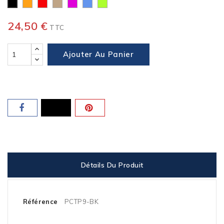
Orange
Rouge
Desert
Violet
Bleu
Vert
Noir
TAN
Clair
Clair
24,50 €
TTC
Ajouter Au Panier
Détails Du Produit
Référence
PCTP9-BK