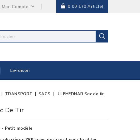
0,00 €
(0 Article)
Mon Compte
Livraison
TRANSPORT
SACS
ULFHEDNAR Sac de tir
 De Tir
- Petit modèle
 glissières YKK avec paracord pour faciliter