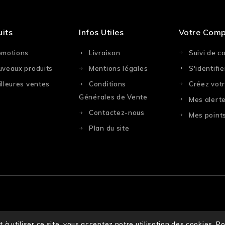
uits
Infos Utiles
Votre Com
omotions
Livraison
Suivi de 
uveaux produits
Mentions légales
S'identifie
lleures ventes
Conditions
Créez vot
Générales de Vente
Mes alert
Contactez-nous
Mes points
Plan du site
t à utiliser ce site, vous acceptez notre utilisation des cookies.
Po