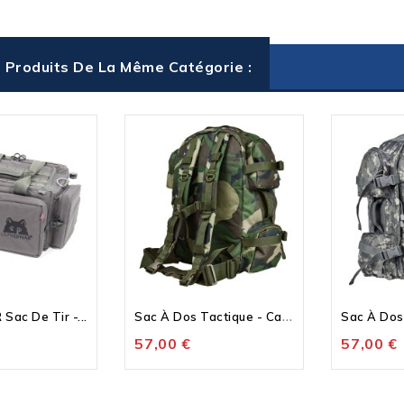
 Produits De La Même Catégorie :
Stock
S
Ac À Dos Tactique - Camo
ac De Tir -...
Sac À Dos 
57,00 €
57,00 €