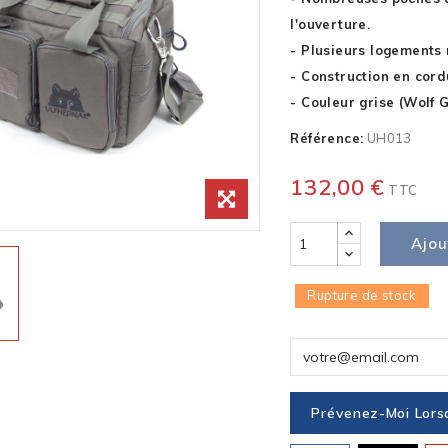
l'ouverture.
- Plusieurs logements 
- Construction en cord
- Couleur grise (Wolf 
Référence:
UH013
132,00 €
TTC
Ajou
Rupture de stock
Prévenez-Moi Lorsq