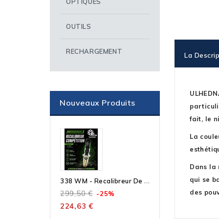
OPTIQUES
OUTILS
RECHARGEMENT
La Descrip
ULHEDNAR
Nouveaux Produits
particul
fait, le
La coule
esthétiq
Dans la 
3
38 WM - Recalibreur De Collet Compétition – Outil Seul À Bushing Micrométrique
qui se b
des pouv
299,50 €
-25%
224,63 €