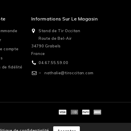
pte
Informations Sur Le Magasin
commande
Stand de Tir Occitan
Route de Bel-Air
r
34790 Grabels
re compte
France
es
04.67.55.59.00
 de fidélité
nathalie@tiroccitan.com
litique de confidentialité