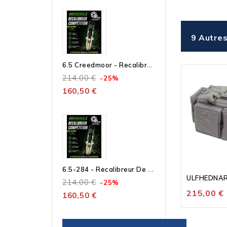
9 Autres
6
.5 Creedmoor - Recalibreur De Collet Compétition – Outil Seul À Bushing Micrométrique
214,00 €
-25%
160,50 €
6
.5-284 - Recalibreur De Collet Compétition – Outil Seul À Bushing Micrométrique
Rupture De 
ULFHEDNAR S
214,00 €
-25%
215,00 €
160,50 €