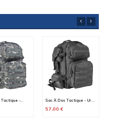
S
Ac À Dos Tactique - Urban...
Tactique -...
Sac À D
57,00 €
57,00 €