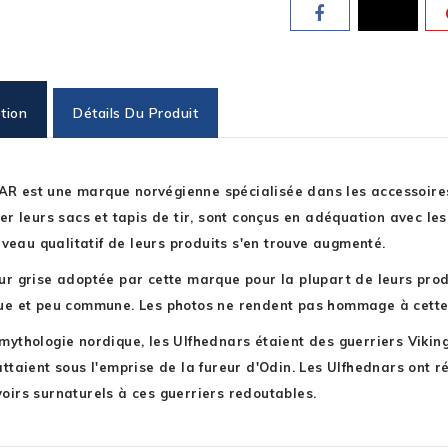
tion
Détails Du Produit
 est une marque norvégienne spécialisée dans les accessoires po
ier leurs sacs et tapis de tir, sont conçus en adéquation avec le
 niveau qualitatif de leurs produits s'en trouve augmenté.
ur grise adoptée par cette marque pour la plupart de leurs prod
ue et peu commune. Les photos ne rendent pas hommage à cette te
mythologie nordique, les Ulfhednars étaient des guerriers Vikin
attaient sous l'emprise de la fureur d'Odin. Les Ulfhednars ont r
oirs surnaturels à ces guerriers redoutables.